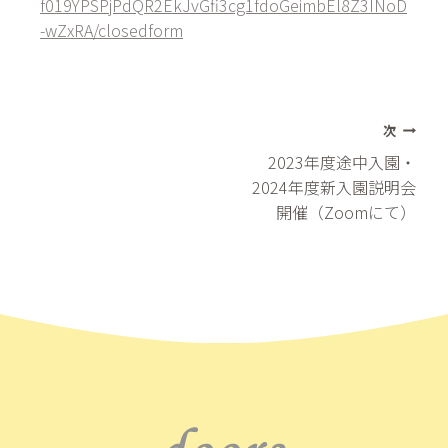
f019YPSPjPdQR2EkJvGfi3cg1fdoGeimbEl8Z3INoD
-wZxRA/closedform
投
次
2023年度途中入園・
稿
2024年度新入園説明会
開催（Zoomにて）
ナ
ビ
ゲ
ー
シ
ョ