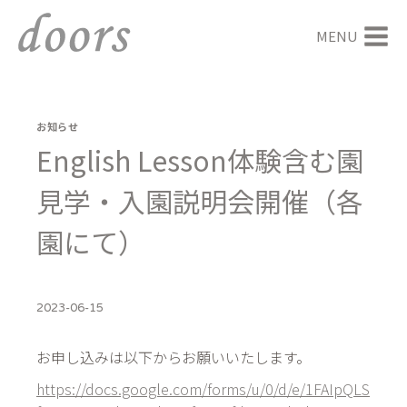
内
容
MENU
を
ス
キ
ッ
お知らせ
プ
English Lesson体験含む園
見学・入園説明会開催（各
園にて）
2023-06-15
お申し込みは以下からお願いいたします。
https://docs.google.com/forms/u/0/d/e/1FAIpQLS