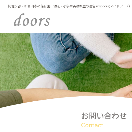
内
阿佐ヶ谷・新高円寺の保育園、幼児・小学生英語教室の運営 mydoors(マイドアーズ)
容
を
ス
キ
ッ
プ
お問い合わせ
Contact