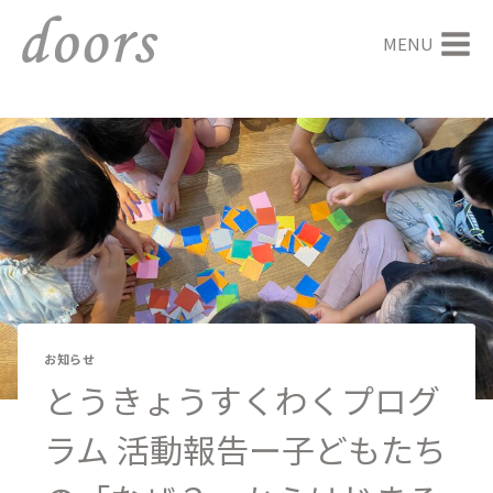
内
容
MENU
を
ス
キ
ッ
プ
お知らせ
とうきょうすくわくプログ
ラム 活動報告ー子どもたち