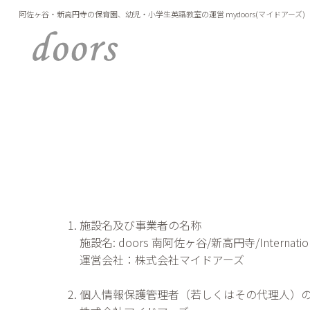
内
阿佐ヶ谷・新高円寺の保育園、幼児・小学生英語教室の運営 mydoors(マイドアーズ)
容
を
ス
キ
ッ
プ
施設名及び事業者の名称
施設名: doors 南阿佐ヶ谷/新高円寺/International
運営会社：株式会社マイドアーズ
個人情報保護管理者（若しくはその代理人）