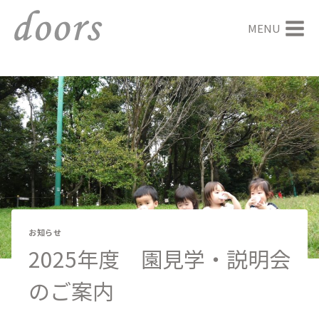
内
容
MENU
を
ス
キ
ッ
プ
お知らせ
2025年度 園見学・説明会
のご案内